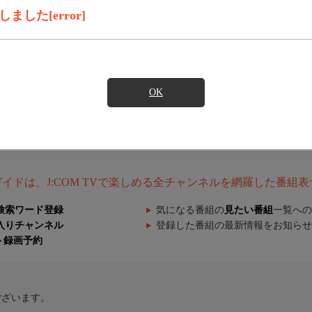
した[error]
OK
組ガイドは、J:COM TVで楽しめる全チャンネルを網羅した番組
検索ワード登録
気になる番組の
見たい番組
一覧への
入りチャンネル
登録した番組の最新情報をお知らせ
ト録画予約
ございます。