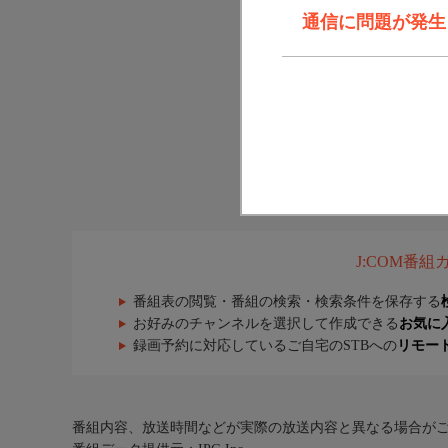
通信に問題が発生しま
J:COM番
番組表の閲覧・番組の検索・検索条件を保存する
お好みのチャンネルを選択して作成できる
お気に
録画予約に対応しているご自宅のSTBへの
リモー
番組内容、放送時間などが実際の放送内容と異なる場合が