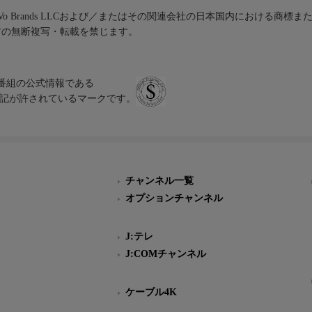
iVo Brands LLCおよび／またはその関連会社の日本国内における商標
材の無断複写・転載を禁じます。
、テレビ番組の公式情報である
スにのみ表記が許されているマークです。
チャンネル一覧
オプションチャンネル
J:テレ
J:COMチャンネル
ケーブル4K