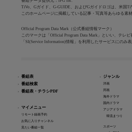
番組データ提供元：IPG Inc.
TiVo、Gガイド、G-GUIDE、およびGガイドロゴは、米国T
このホームページに掲載している記事・写真等あらゆる素
Official Program Data Mark（公式番組情報マーク）
このマークは「Official Program Data Mark」といい
「SI(Service Information)情報」を利用したサービ
番組表
ジャンル
番組検索
洋画
邦画
番組表・チラシPDF
海外ドラマ
国内ドラマ
マイメニュー
アジアドラマ
リモート録画予約
韓流まつり
お気に入りチャンネル
スポーツ
見たい番組一覧