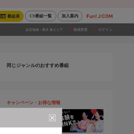
CS番組一覧
加入案内
番組表
地域変更
ログイン
設定地域：
東京 東エリア
同じジャンルのおすすめ番組
キャンペーン・お得な情報