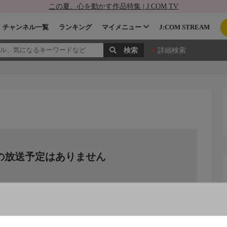
この夏、心を動かす作品特集 | J:COM TV
チャンネル一覧
ランキング
マイメニュー
J:COM STREAM
詳細検索
の放送予定はありません