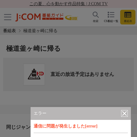
この夏、心を動かす作品特集 | J:COM TV
検索
CS番組一覧
番組表
番組表
極道釜ヶ崎に帰る
極道釜ヶ崎に帰る
直近の放送予定はありません
エラー
通信に問題が発生しました[error]
同じジャンルのおすすめ番組