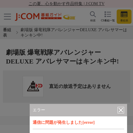
この夏、心を動かす作品特集 | J:COM TV
検索
CS番組一覧
番組表
番組
劇場版 爆竜戦隊アバレンジャーDELUXE アバレサマーは
表
キンキン中!
劇場版 爆竜戦隊アバレンジャー
DELUXE アバレサマーはキンキン中!
直近の放送予定はありません
エラー
通信に問題が発生しました[error]