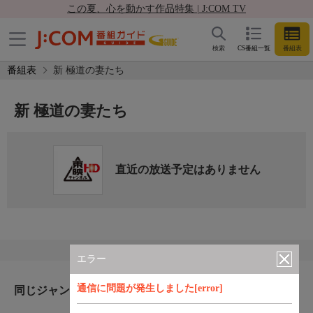
この夏、心を動かす作品特集 | J:COM TV
検索
CS番組一覧
番組表
番組表
新 極道の妻たち
新 極道の妻たち
直近の放送予定はありません
エラー
通信に問題が発生しました[error]
同じジャンルのおすすめ番組