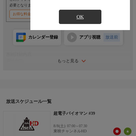
必要となります。
お得な料金割引キャンペーン実施中
OK
カレンダー登録
アプリ視聴
放送前
番組詳細内容
もっと見る
番組内容
出演：阪本良介／太田直人／大須賀昭人／矢島由紀／田中澄子／
牧野美千子
総統・ドクターマンは、攻撃目標を日本に定め、本格的な侵略活
動を開始した。これに呼応するかのように、突如として出現した
謎の巨大ロボ。ロボは5人の若者を、富士山麓に集めた。5人は、
体内に“バイオ粒子”を持った、宿命の戦士だったのだ。彼らは、
放送スケジュール一覧
超電子バイオマンとなって新帝国ギアとの戦いに身を投じてい
超電子バイオマン #39
く。全51話。
8/8(土)
07:00～07:30
東映チャンネルHD