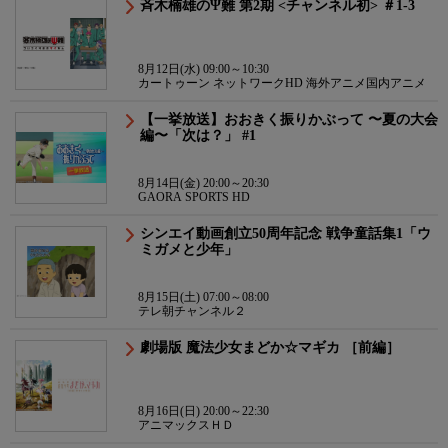
斉木楠雄のΨ難 第2期 <チャンネル初> ＃1-3
8月12日(水) 09:00～10:30
カートゥーン ネットワークHD 海外アニメ国内アニメ
【一挙放送】おおきく振りかぶって 〜夏の大会
編〜「次は？」 #1
8月14日(金) 20:00～20:30
GAORA SPORTS HD
シンエイ動画創立50周年記念 戦争童話集1「ウ
ミガメと少年」
8月15日(土) 07:00～08:00
テレ朝チャンネル２
劇場版 魔法少女まどか☆マギカ ［前編］
8月16日(日) 20:00～22:30
アニマックスＨＤ