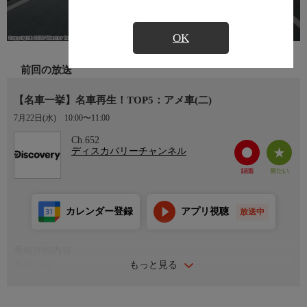
OK
前回の放送
【名車一挙】名車再生！TOP5：アメ車(二)
7月22日(水)
10:00〜11:00
Ch.652
ディスカバリーチャンネル
カレンダー登録
アプリ視聴
放送中
番組詳細内容
もっと見る
番組詳細
車を5つのジャンルに分け、「名車再生！クラシックカー・ディ
ーラーズ」のプレゼンター、マイクがそれぞれのトップ5を紹介