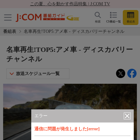
この夏、心を動かす作品特集 | J:COM TV
検索
CS番組一覧
番組表
番組表
名車再生!TOP5:アメ車 - ディスカバリーチャンネル
名車再生!TOP5:アメ車 - ディスカバリー
チャンネル
放送スケジュール一覧
エラー
通信に問題が発生しました[error]