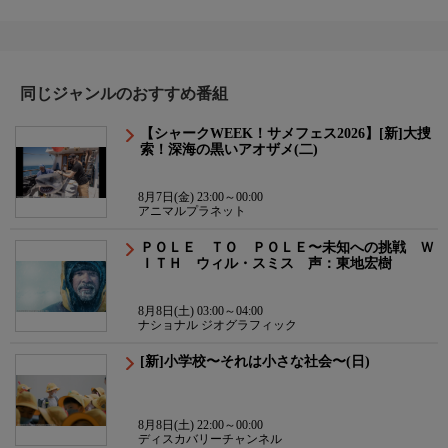
同じジャンルのおすすめ番組
【シャークWEEK！サメフェス2026】[新]大捜
索！深海の黒いアオザメ(二)
8月7日(金) 23:00～00:00
アニマルプラネット
ＰＯＬＥ ＴＯ ＰＯＬＥ〜未知への挑戦 Ｗ
ＩＴＨ ウィル・スミス 声：東地宏樹
8月8日(土) 03:00～04:00
ナショナル ジオグラフィック
[新]小学校〜それは小さな社会〜(日)
8月8日(土) 22:00～00:00
ディスカバリーチャンネル