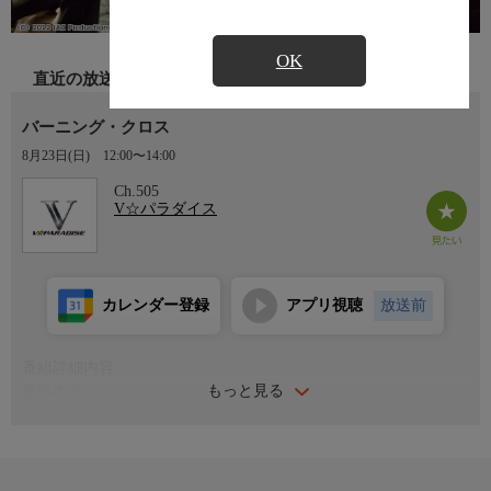
OK
直近の放送
バーニング・クロス
8月23日(日)
12:00〜14:00
Ch.505
V☆パラダイス
カレンダー登録
アプリ視聴
放送前
番組詳細内容
もっと見る
番組内容
タイラー・ペリー×ジャン・レノ×マシュー・フォックスが豪華共
演！犯罪心理学の専門家で刑事のアレックスは、猟奇殺人気を逮
捕するため捜査に尽力していた。事件の背後に強大な悪意が見え
隠れする中、アレックス自身にも恐るべき魔の手が迫りつつあっ