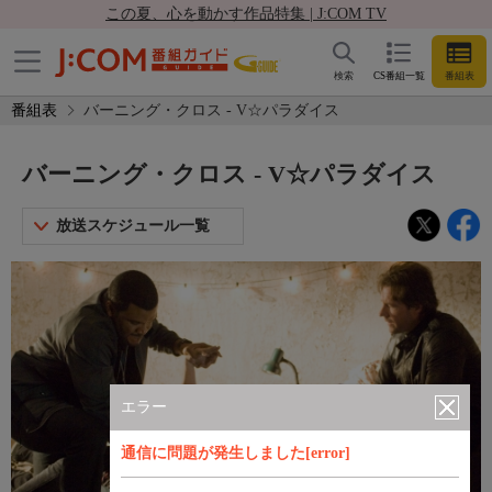
この夏、心を動かす作品特集 | J:COM TV
検索
CS番組一覧
番組表
番組表
バーニング・クロス - V☆パラダイス
バーニング・クロス - V☆パラダイス
放送スケジュール一覧
エラー
通信に問題が発生しました[error]