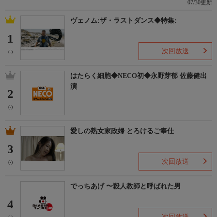
07/30更新
ヴェノム:ザ・ラストダンス◆特集:
1
次回放送
(-)
はたらく細胞◆NECO初◆永野芽郁 佐藤健出
演
2
(-)
愛しの熟女家政婦 とろけるご奉仕
3
次回放送
(-)
でっちあげ 〜殺人教師と呼ばれた男
4
次回放送