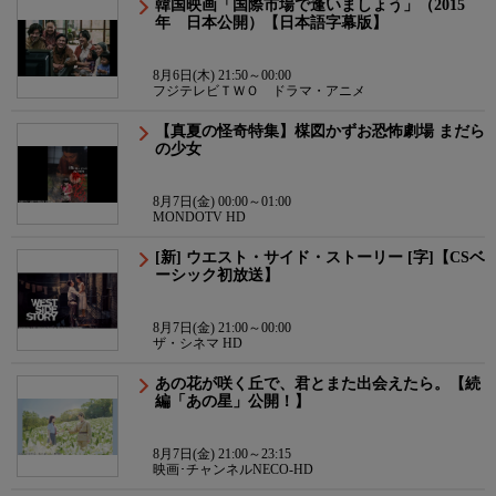
韓国映画「国際市場で逢いましょう」（2015
年 日本公開）【日本語字幕版】
8月6日(木) 21:50～00:00
フジテレビＴＷＯ ドラマ・アニメ
【真夏の怪奇特集】楳図かずお恐怖劇場 まだら
の少女
8月7日(金) 00:00～01:00
MONDOTV HD
[新] ウエスト・サイド・ストーリー [字]【CSベ
ーシック初放送】
8月7日(金) 21:00～00:00
ザ・シネマ HD
あの花が咲く丘で、君とまた出会えたら。【続
編「あの星」公開！】
8月7日(金) 21:00～23:15
映画･チャンネルNECO-HD