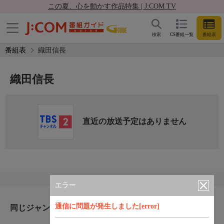
この夏、心を動かす作品特集 | J:COM TV
検索
CS番組一覧
番組表
番組表
織田信長
織田信長
直近の放送予定はありません
エラー
通信に問題が発生しました[error]
同じジャンルのおすすめ番組