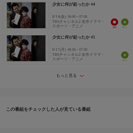
少女に何が起ったか #4
野添和子、野村清
ディレクター
8/14(金)
06:00～07:00
国原俊明、増村保造
TBSチャンネル2 名作ドラマ・
スポーツ・アニメ
少女に何が起ったか #5
8/17(月)
06:00～07:00
TBSチャンネル2 名作ドラマ・
スポーツ・アニメ
もっと見る
この番組をチェックした人が見ている番組