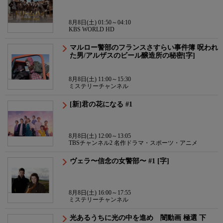
8月8日(土) 01:50～04:10
KBS WORLD HD
マルロー警部のフランスさすらい事件簿 呪われ
た男/アルザスのビール醸造所の秘密[字]
8月8日(土) 11:00～15:30
ミステリーチャンネル
[新]君の花になる #1
8月8日(土) 12:00～13:05
TBSチャンネル2 名作ドラマ・スポーツ・アニメ
ヴェラ〜信念の女警部〜 #1 [字]
8月8日(土) 16:00～17:55
ミステリーチャンネル
光あるうちに光の中を進め 闇動画 極選 下