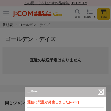
この夏、心を動かす作品特集 | J:COM TV
検索
CS番組一覧
番組表
番組表
ゴールデン・デイズ
ゴールデン・デイズ
直近の放送予定はありません
エラー
通信に問題が発生しました[error]
同じジャンルのおすすめ番組