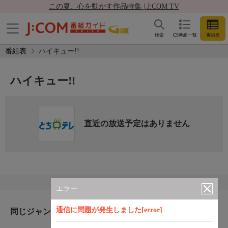
この夏、心を動かす作品特集 | J:COM TV
検索
CS番組一覧
番組表
番組表
ハイキュー!!
ハイキュー!!
直近の放送予定はありません
エラー
通信に問題が発生しました[error]
同じジャンルのおすすめ番組