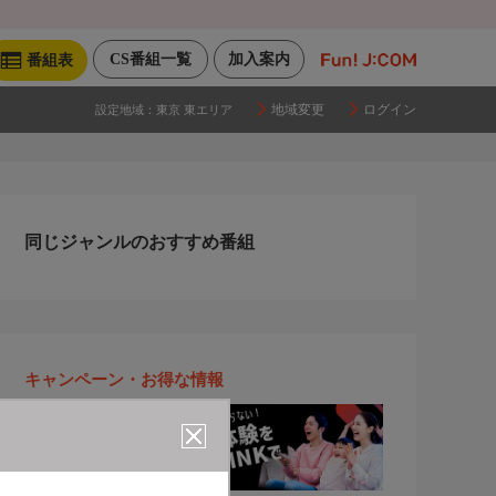
CS番組一覧
加入案内
番組表
地域変更
ログイン
設定地域：
東京 東エリア
同じジャンルのおすすめ番組
キャンペーン・お得な情報