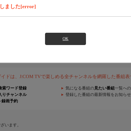
した[error]
OK
組ガイドは、J:COM TVで楽しめる全チャンネルを網羅した番組
検索ワード登録
気になる番組の
見たい番組
一覧への
入りチャンネル
登録した番組の最新情報をお知らせ
ト録画予約
ございます。