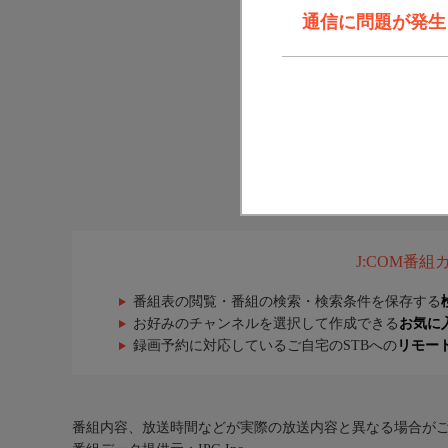
通信に問題が発生しま
J:COM番
番組表の閲覧・番組の検索・検索条件を保存する
お好みのチャンネルを選択して作成できる
お気に
録画予約に対応しているご自宅のSTBへの
リモー
番組内容、放送時間などが実際の放送内容と異なる場合が