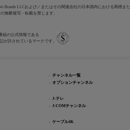
iVo Brands LLCおよび／またはその関連会社の日本国内における商標
材の無断複写・転載を禁じます。
、テレビ番組の公式情報である
スにのみ表記が許されているマークです。
チャンネル一覧
オプションチャンネル
J:テレ
J:COMチャンネル
ケーブル4K