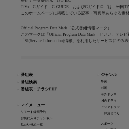
番組データ提供元：IPG Inc.
TiVo、Gガイド、G-GUIDE、およびGガイドロゴは、米国T
このホームページに掲載している記事・写真等あらゆる素
Official Program Data Mark（公式番組情報マーク）
このマークは「Official Program Data Mark」といい
「SI(Service Information)情報」を利用したサービ
番組表
ジャンル
番組検索
洋画
邦画
番組表・チラシPDF
海外ドラマ
国内ドラマ
マイメニュー
アジアドラマ
リモート録画予約
韓流まつり
お気に入りチャンネル
スポーツ
見たい番組一覧