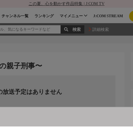
この夏、心を動かす作品特集 | J:COM TV
チャンネル一覧
ランキング
マイメニュー
J:COM STREAM
詳細検索
の親子刑事〜
の放送予定はありません