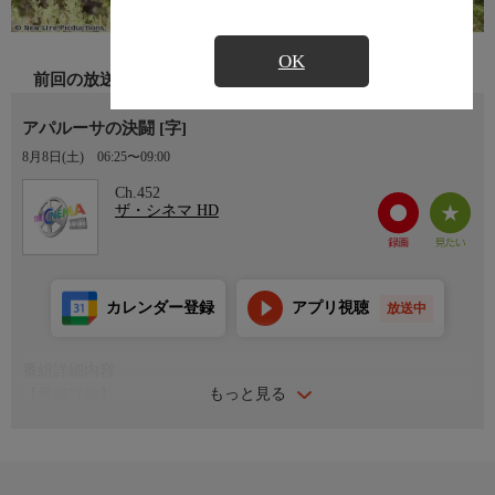
OK
前回の放送
アパルーサの決闘 [字]
8月8日(土)
06:25〜09:00
Ch.452
ザ・シネマ HD
カレンダー登録
アプリ視聴
放送中
番組詳細内容
もっと見る
【番組詳細】
ヴィゴ・モーテンセン、エド・ハリス、レネー・ゼルウィガー競
演、脱走した殺人犯を追う二人のガンマンと、独自の目的を抱く
未亡人が、無法地帯の西部町アパルーサで運命的に出会ってはじ
まる物語(2008年・アメリカ・109分・カラー)