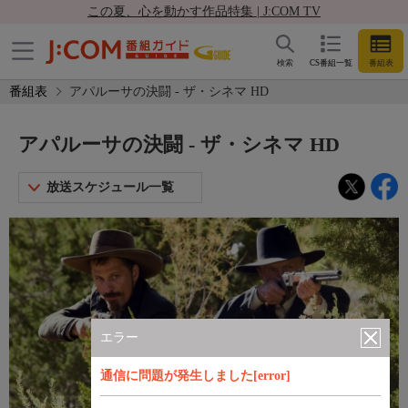
この夏、心を動かす作品特集 | J:COM TV
検索
CS番組一覧
番組表
番組表
アパルーサの決闘 - ザ・シネマ HD
アパルーサの決闘 - ザ・シネマ HD
放送スケジュール一覧
エラー
通信に問題が発生しました[error]