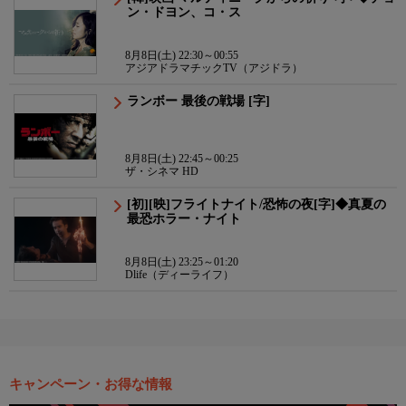
ン・ドヨン、コ・ス
8月8日(土) 22:30～00:55
アジアドラマチックTV（アジドラ）
ランボー 最後の戦場 [字]
8月8日(土) 22:45～00:25
ザ・シネマ HD
[初][映]フライトナイト/恐怖の夜[字]◆真夏の
最恐ホラー・ナイト
8月8日(土) 23:25～01:20
Dlife（ディーライフ）
キャンペーン・お得な情報