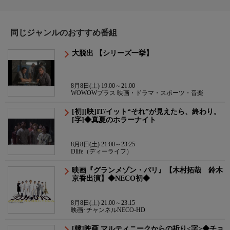
同じジャンルのおすすめ番組
大脱出 【シリーズ一挙】
8月8日(土) 19:00～21:00
WOWOWプラス 映画・ドラマ・スポーツ・音楽
[初][映]IT/イット“それ”が見えたら、終わり。
[字]◆真夏のホラーナイト
8月8日(土) 21:00～23:25
Dlife（ディーライフ）
映画『グランメゾン・パリ』【木村拓哉 鈴木
京香出演】◆NECO初◆
8月8日(土) 21:00～23:15
映画･チャンネルNECO-HD
[韓]映画 マルティニークからの祈り<字>◆チョ