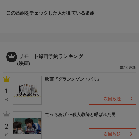
【監督】エド・ハリス
【出演】ヴィゴ・モーテンセン、エド・ハリス、レネー・ゼルウ
この番組をチェックした人が見ている番組
ィガー、ジェレミー・アイアンズほか
リモート録画予約ランキング
(映画)
08/06更新
映画『グランメゾン・パリ』
1
次回放送
(-)
でっちあげ 〜殺人教師と呼ばれた男
2
次回放送
(4)