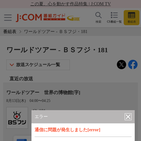
この夏、心を動かす作品特集 | J:COM TV
検索
CS番組一覧
番組表
番組表
ワールドツアー - ＢＳフジ・181
ワールドツアー - ＢＳフジ・181
放送スケジュール一覧
直近の放送
ワールドツアー 世界の博物館[字]
8月13日(木)
04:00〜04:25
Ch.181
ＢＳフジ・181
エラー
通信に問題が発生しました[error]