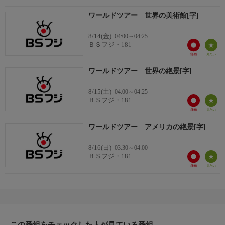
・台湾の首都、台北では、世界四大博物館のひとつ、故宮博物
ワールドツアー 世界の美術館[字]
院。
・ギリシャの首都アテネでは、ギリシャ全土から発掘された出土
8/14(金)
04:00～04:25
品の展示がある国立考古学博物館。
ＢＳフジ・181
出演者
ワールドツアー 世界の絶景[字]
<出演者>
8/15(土)
04:00～04:25
ＢＳフジ・181
ナレーター:服部潤
ワールドツアー アメリカの絶景[字]
8/16(日)
03:30～04:00
ＢＳフジ・181
この番組をチェックした人が見ている番組