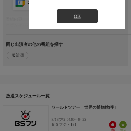
カレンダー登録
アプリ視聴
放送前
OK
番組内容
もっと見る
貴重な作品や資料が数多く展示され、その国の文化や歴史に触れ
られる博物館。
この番組は世界でおすすめの博物館を厳選してご紹介。
同じ出演者の他の番組を探す
観る <様々な種類の博物館!>
服部潤
・オーストリアの首都ウィーンでは、ホーフブルク王宮内にある
ハプスブルク家の皇帝の住居とシシィ博物館。
・ニュージーランドの首都ウェリントンでニュージーランド唯一
の国立博物館、テ・パパ・トンガレワ。
・オランダのライデンでは、
放送スケジュール一覧
番組内容2
オランダ政府によって、長崎の出島へ派遣されたシーボルトが居
ワールドツアー 世界の博物館[字]
住した シーボルトハウス。
・アメリカ北東部、マサチューセッツ州の州都ボストンでは、第
8/13(木)
04:00～04:25
35代アメリカ合衆国大統領ジョン・F・ケネディのミユージア
ＢＳフジ・181
ム。