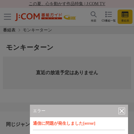
この夏、心を動かす作品特集 | J:COM TV
検索
CS番組一覧
番組表
番組表
モンキーターン
モンキーターン
直近の放送予定はありません
エラー
通信に問題が発生しました[error]
同じジャンルのおすすめ番組