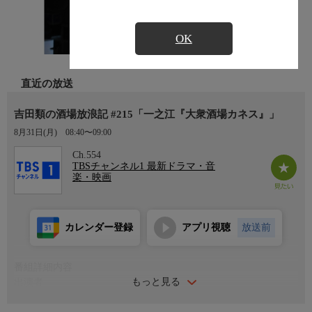
OK
直近の放送
吉田類の酒場放浪記 #215「一之江『大衆酒場カネス』」
8月31日(月)
08:40〜09:00
Ch.554
TBSチャンネル1 最新ドラマ・音
楽・映画
カレンダー登録
アプリ視聴
放送前
番組詳細内容
もっと見る
出演者
吉田類