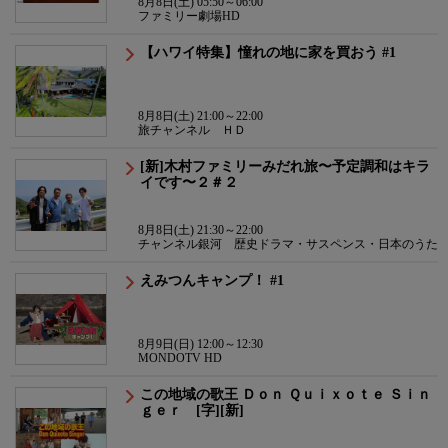
8月8日(土) 05:50～06:00
ファミリー劇場HD
【ハワイ特集】憧れの地に家を買おう #1
8月8日(土) 21:00～22:00
旅チャンネル ＨＤ
[新]木村ファミリーみだれ旅〜予定調和はキラ
イです〜２＃２
8月8日(土) 21:30～22:00
チャンネル銀河 歴史ドラマ・サスペンス・日本のうた
えみつんキャンプ！ #1
8月9日(日) 12:00～12:30
MONDOTV HD
この地域の歌王 Ｄｏｎ Ｑｕｉｘｏｔｅ Ｓｉｎ
ｇｅｒ [字][新]