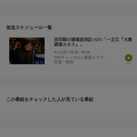
番組内容
#215「一之江『大衆酒場カネス』」東京の下町を中心に“大人が
ひとりでぶらっと立ち寄れる”酒場を紹介する異色の立ち飲み紀
行番組。古きよき名店や、個性豊かな酒と料理、店主と常連客の
会話など、下町ならではの心温まる風景をイラストレーター吉田
放送スケジュール一覧
類の飲みっぷりと共に、お届けする。
吉田類の酒場放浪記 #215「一之江『大衆
酒場カネス』」
8/31(月)
08:40～09:00
TBSチャンネル1 最新ドラマ・
音楽・映画
この番組をチェックした人が見ている番組