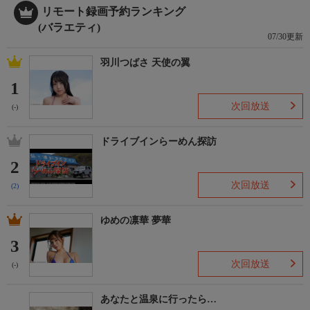
リモート録画予約ランキング
(バラエティ)
07/30更新
羽川つばさ 天使の翼
1
次回放送
(-)
ドライブインらーめん探訪
2
次回放送
(2)
ゆめの凛華 夢華
3
次回放送
(-)
あなたと温泉に行ったら…