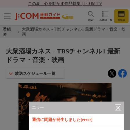
この夏、心を動かす作品特集 | J:COM TV
検索
CS番組一覧
番組表
番組
大衆酒場カネス - TBSチャンネル1 最新ドラマ・音楽・映
表
画
大衆酒場カネス - TBSチャンネル1 最新
ドラマ・音楽・映画
放送スケジュール一覧
エラー
通信に問題が発生しました[error]