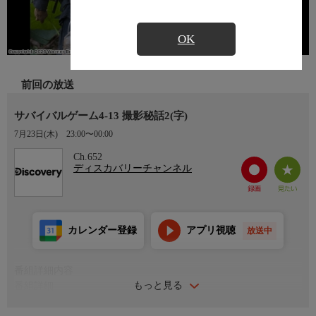
OK
前回の放送
サバイバルゲーム4-13 撮影秘話2(字)
7月23日(木)
23:00〜00:00
Ch.652
ディスカバリーチャンネル
カレンダー登録
アプリ視聴
放送中
番組詳細内容
もっと見る
番組詳細
元特殊部隊員でサバイバルの専門家ベア・グリルスが、あらゆる