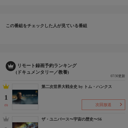
生還術を体を張って紹介する／今回は、過酷なロケの模様をご紹
介する。ヘリコプターやセスナは、ベアが各地でサバイバルゲー
ム始めるのに大切なアイテム。天候、着地点と方法をパイロット
と念入りに話し合う。そして、ベアとカメラマンの絶妙なコラボ
が要求される。グアテマラでは、セスナを操作するベアを撮影す
この番組をチェックした人が見ている番組
るために、カメラマンのサイモンは、どこにいたのか？命
番組詳細
がけなのは、ベアだけではない。ベアが認める最もタフな撮影ク
ルーの苦労話を紹介する。
リモート録画予約ランキング
(ドキュメンタリー／教養)
07/30更新
第二次世界大戦全史 by トム・ハンクス
1
次回放送
(1)
ザ・ユニバース〜宇宙の歴史〜S6