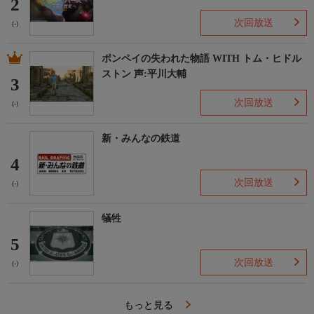
2
次回放送
(-)
ポンペイの失われた物語 WITH トム・ヒドル
ストン 声:平川大輔
3
次回放送
(-)
新・みんなの鉄道
4
次回放送
(-)
犠牲
5
次回放送
(-)
もっと見る