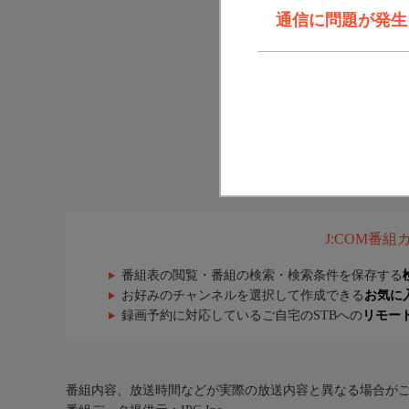
通信に問題が発生しま
J:COM番
番組表の閲覧・番組の検索・検索条件を保存する
お好みのチャンネルを選択して作成できる
お気に
録画予約に対応しているご自宅のSTBへの
リモー
番組内容、放送時間などが実際の放送内容と異なる場合が