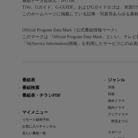
番組データ提供元：IPG Inc.
TiVo、Gガイド、G-GUIDE、およびGガイドロゴは、米国T
このホームページに掲載している記事・写真等あらゆる素
Official Program Data Mark（公式番組情報マーク）
このマークは「Official Program Data Mark」といい
「SI(Service Information)情報」を利用したサービ
番組表
ジャンル
番組検索
洋画
邦画
番組表・チラシPDF
海外ドラマ
国内ドラマ
マイメニュー
アジアドラマ
リモート録画予約
韓流まつり
お気に入りチャンネル
スポーツ
見たい番組一覧