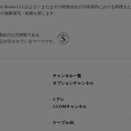
iVo Brands LLCおよび／またはその関連会社の日本国内における商標
材の無断複写・転載を禁じます。
、テレビ番組の公式情報である
スにのみ表記が許されているマークです。
チャンネル一覧
オプションチャンネル
J:テレ
J:COMチャンネル
ケーブル4K