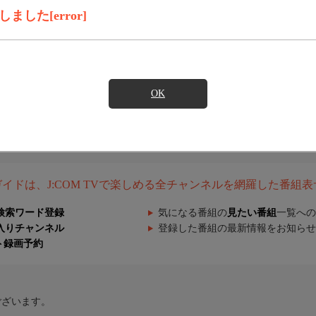
した[error]
OK
組ガイドは、J:COM TVで楽しめる全チャンネルを網羅した番組
検索ワード登録
気になる番組の
見たい番組
一覧への
入りチャンネル
登録した番組の最新情報をお知らせ
ト録画予約
ございます。