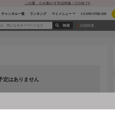
この夏、心を動かす作品特集 | J:COM TV
チャンネル一覧
ランキング
マイメニュー
J:COM STREAM
詳細検索
予定はありません