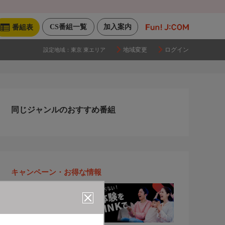
CS番組一覧
加入案内
番組表
地域変更
ログイン
設定地域：
東京 東エリア
同じジャンルのおすすめ番組
キャンペーン・お得な情報