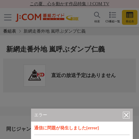
この夏、心を動かす作品特集 | J:COM TV
検索
CS番組一覧
番組表
番組表
新網走番外地 嵐呼ぶダンプ仁義
新網走番外地 嵐呼ぶダンプ仁義
直近の放送予定はありません
エラー
通信に問題が発生しました[error]
同じジャンルのおすすめ番組