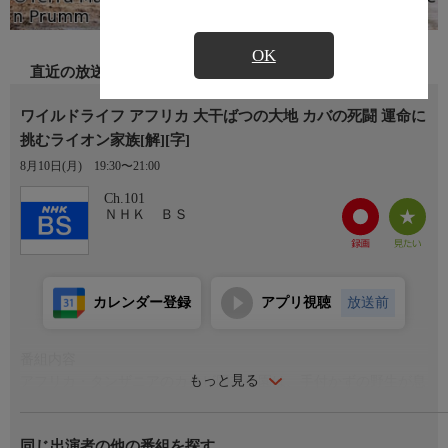
OK
直近の放送
ワイルドライフ アフリカ 大干ばつの大地 カバの死闘 運命に
挑むライオン家族[解][字]
8月10日(月)
19:30〜21:00
Ch.101
ＮＨＫ ＢＳ
カレンダー登録
アプリ視聴
放送前
番組内容
もっと見る
アフリカ・タンザニアのカタビ国立公園は、手付かずの野生が息
づく命の楽園。川の周辺を縄張りにするカバとワニとライオン
は、適度な距離を保ちながら共存している。しかし１００年に１
同じ出演者の他の番組を探す
度といわれる大干ばつに襲われ、飢えと乾きに苦しめられる過酷