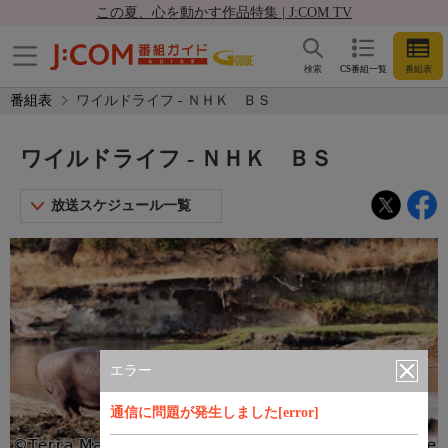
この夏、心を動かす作品特集 | J:COM TV
検索
CS番組一覧
番組表
番組表
ワイルドライフ - ＮＨＫ ＢＳ
ワイルドライフ - ＮＨＫ ＢＳ
放送スケジュール一覧
エラー
通信に問題が発生しました[error]