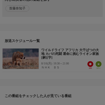
な生存競争が始まる。牙を使った死闘を繰り広げる雄カバたち
首藤奈知子
や、ワニと獲物を争うライオンの群れ、子どもたちには命の危険
が迫り、衝撃の展開が！極限を生き抜く命のドラマを追う。
出演者
【語り】首藤奈知子
放送スケジュール一覧
ワイルドライフ アフリカ 大干ばつの大
地 カバの死闘 運命に挑むライオン家族
[解][字]
8/10(月)
19:30～21:00
ＮＨＫ ＢＳ
この番組をチェックした人が見ている番組