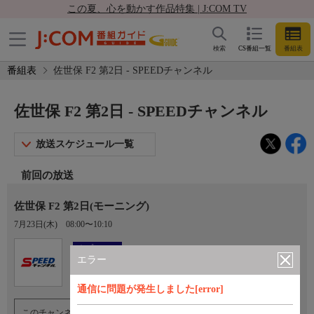
この夏、心を動かす作品特集 | J:COM TV
検索
CS番組一覧
番組表
番組表
佐世保 F2 第2日 - SPEEDチャンネル
佐世保 F2 第2日 - SPEEDチャンネル
放送スケジュール一覧
前回の放送
佐世保 F2 第2日(モーニング)
7月23日(木)
08:00〜10:10
Ch.923
オプション
SPEEDチャンネル
エラー
通信に問題が発生しました[error]
このチャンネルのご視聴には、オプションチャンネル(有料)のご契約が