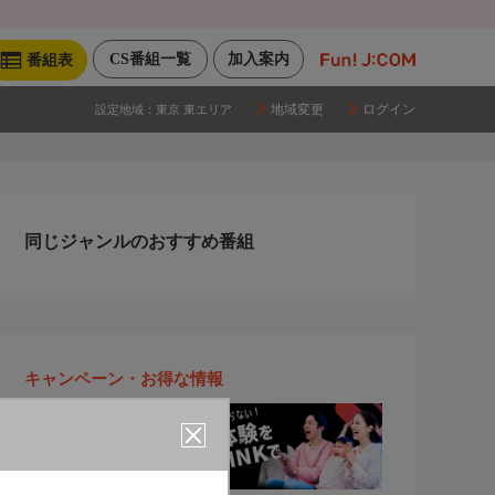
CS番組一覧
加入案内
番組表
地域変更
ログイン
設定地域：
東京 東エリア
同じジャンルのおすすめ番組
キャンペーン・お得な情報