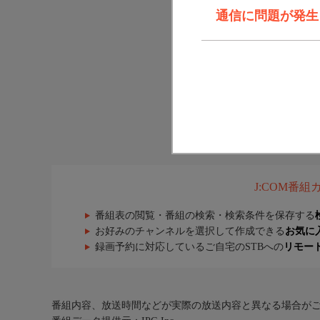
通信に問題が発生しま
J:COM番
番組表の閲覧・番組の検索・検索条件を保存する
お好みのチャンネルを選択して作成できる
お気に
録画予約に対応しているご自宅のSTBへの
リモー
番組内容、放送時間などが実際の放送内容と異なる場合が