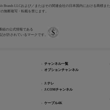
iVo Brands LLCおよび／またはその関連会社の日本国内における商標
材の無断複写・転載を禁じます。
、テレビ番組の公式情報である
スにのみ表記が許されているマークです。
チャンネル一覧
オプションチャンネル
J:テレ
J:COMチャンネル
ケーブル4K