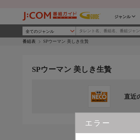
ジャンル
番組表
SPウーマン 美しき生贄
SPウーマン 美しき生贄
直近
エラー