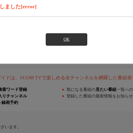
した[error]
OK
組ガイドは、J:COM TVで楽しめる全チャンネルを網羅した番組
検索ワード登録
気になる番組の
見たい番組
一覧への
入りチャンネル
登録した番組の最新情報をお知らせ
ト録画予約
ございます。