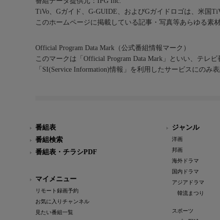
番組データ提供元：IPG Inc.
TiVo、Gガイド、G-GUIDE、およびGガイドロゴは、米国T
このホームページに掲載している記事・写真等あらゆる素
Official Program Data Mark（公式番組情報マーク）
このマークは「Official Program Data Mark」といい
「SI(Service Information)情報」を利用したサービ
番組表
ジャンル
番組検索
洋画
邦画
番組表・チラシPDF
海外ドラマ
国内ドラマ
マイメニュー
アジアドラマ
リモート録画予約
韓流まつり
お気に入りチャンネル
スポーツ
見たい番組一覧