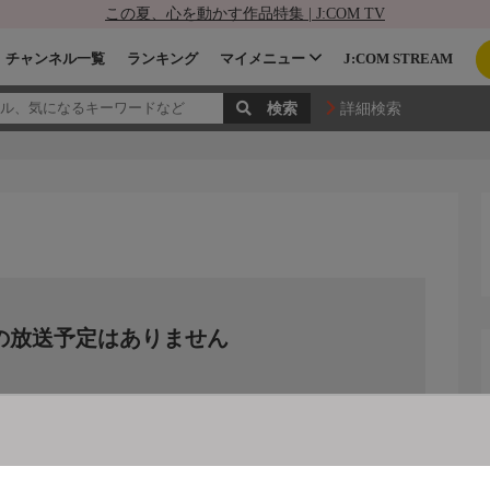
この夏、心を動かす作品特集 | J:COM TV
チャンネル一覧
ランキング
マイメニュー
J:COM STREAM
詳細検索
の放送予定はありません