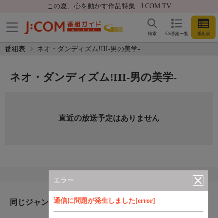
この夏、心を動かす作品特集 | J:COM TV
検索
CS番組一覧
番組表
番組表
ネオ・ダンディズム!III-男の美学-
ネオ・ダンディズム!III-男の美学-
直近の放送予定はありません
エラー
通信に問題が発生しました[error]
同じジャンルのおすすめ番組