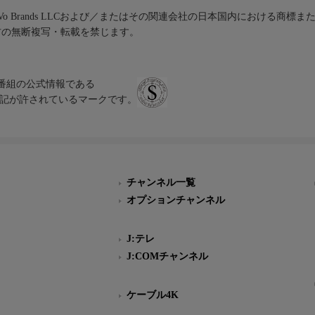
iVo Brands LLCおよび／またはその関連会社の日本国内における商標
材の無断複写・転載を禁じます。
、テレビ番組の公式情報である
スにのみ表記が許されているマークです。
チャンネル一覧
オプションチャンネル
J:テレ
J:COMチャンネル
ケーブル4K