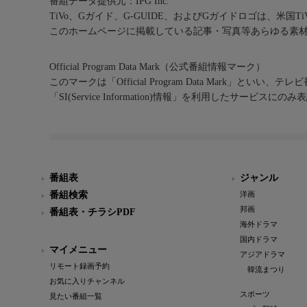
番組データ提供元：IPG Inc.
TiVo、Gガイド、G-GUIDE、およびGガイドロゴは、米国T
このホームページに掲載している記事・写真等あらゆる素
Official Program Data Mark（公式番組情報マーク）
このマークは「Official Program Data Mark」といい
「SI(Service Information)情報」を利用したサービ
番組表
ジャンル
番組検索
洋画
邦画
番組表・チラシPDF
海外ドラマ
国内ドラマ
マイメニュー
アジアドラマ
リモート録画予約
韓流まつり
お気に入りチャンネル
スポーツ
見たい番組一覧