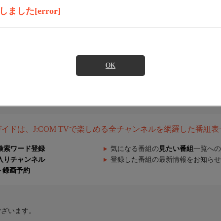
した[error]
OK
組ガイドは、J:COM TVで楽しめる全チャンネルを網羅した番組
検索ワード登録
気になる番組の
見たい番組
一覧への
入りチャンネル
登録した番組の最新情報をお知らせ
ト録画予約
ございます。