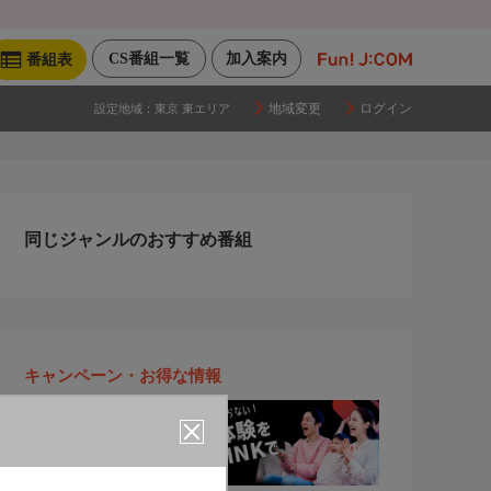
CS番組一覧
加入案内
番組表
地域変更
ログイン
設定地域：
東京 東エリア
同じジャンルのおすすめ番組
キャンペーン・お得な情報