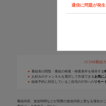
通信に問題が発生しま
J:COM番
番組表の閲覧・番組の検索・検索条件を保存する
お好みのチャンネルを選択して作成できる
お気に
録画予約に対応しているご自宅のSTBへの
リモー
番組内容、放送時間などが実際の放送内容と異なる場合が