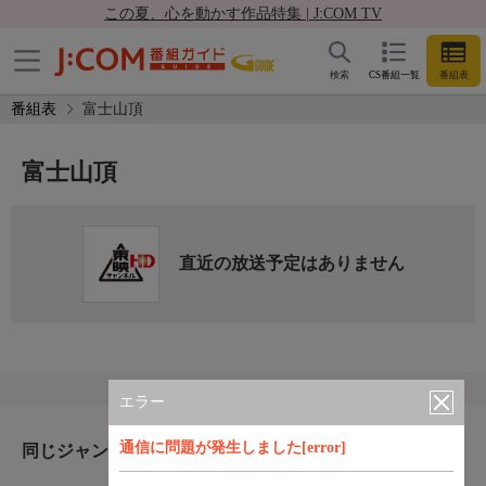
この夏、心を動かす作品特集 | J:COM TV
検索
CS番組一覧
番組表
番組表
富士山頂
富士山頂
直近の放送予定はありません
エラー
通信に問題が発生しました[error]
同じジャンルのおすすめ番組