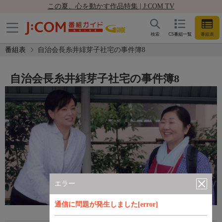
この夏、心を動かす作品特集 | J:COM TV
検索
CS番組一覧
番組表
番組表
自治会長糸井緋芽子社宅の事件簿8
自治会長糸井緋芽子社宅の事件簿8
エラー
通信に問題が発生しました[error]