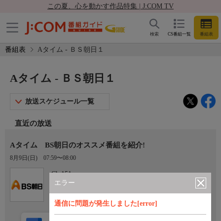
この夏、心を動かす作品特集 | J:COM TV
検索
CS番組一覧
番組表
番組表
Aタイム - ＢＳ朝日１
Aタイム - ＢＳ朝日１
放送スケジュール一覧
直近の放送
Aタイム BS朝日のオススメ番組を紹介!
8月9日(日)
07:59〜08:00
Ch.151
ＢＳ朝日１
エラー
通信に問題が発生しました[error]