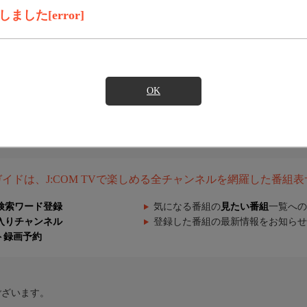
した[error]
OK
組ガイドは、J:COM TVで楽しめる全チャンネルを網羅した番組
検索ワード登録
気になる番組の
見たい番組
一覧への
入りチャンネル
登録した番組の最新情報をお知らせ
ト録画予約
ございます。