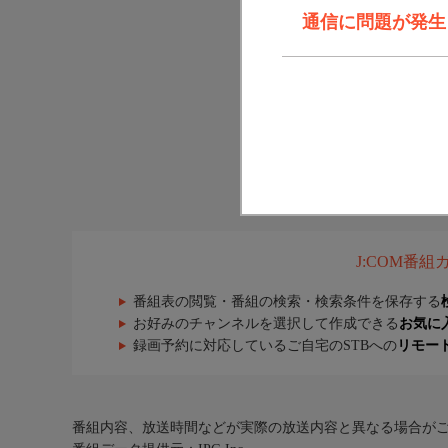
通信に問題が発生しま
J:COM番
番組表の閲覧・番組の検索・検索条件を保存する
お好みのチャンネルを選択して作成できる
お気に
録画予約に対応しているご自宅のSTBへの
リモー
番組内容、放送時間などが実際の放送内容と異なる場合が