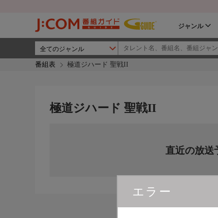
ジャンル
番組表
極道ジハード 聖戦II
極道ジハード 聖戦II
直近の放送
エラー