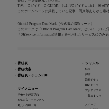
番組データ提供元：IPG Inc.
TiVo、Gガイド、G-GUIDE、およびGガイドロゴは、米国T
このホームページに掲載している記事・写真等あらゆる素
Official Program Data Mark（公式番組情報マーク）
このマークは「Official Program Data Mark」といい
「SI(Service Information)情報」を利用したサービ
番組表
ジャンル
番組検索
洋画
邦画
番組表・チラシPDF
海外ドラマ
国内ドラマ
マイメニュー
アジアドラマ
リモート録画予約
韓流まつり
お気に入りチャンネル
スポーツ
見たい番組一覧