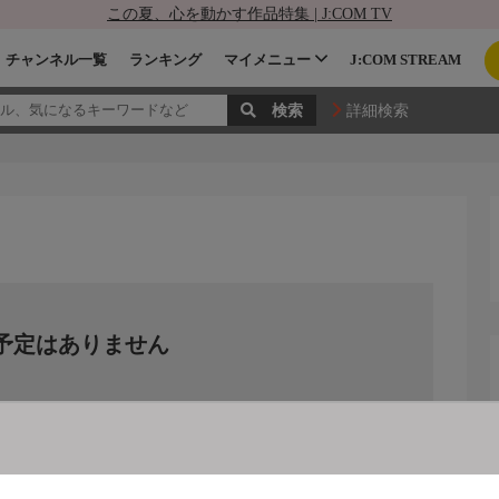
この夏、心を動かす作品特集 | J:COM TV
チャンネル一覧
ランキング
マイメニュー
J:COM STREAM
詳細検索
予定はありません