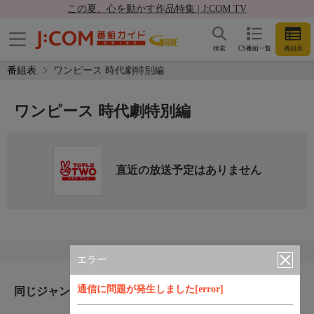
この夏、心を動かす作品特集 | J:COM TV
検索
CS番組一覧
番組表
番組表
ワンピース 時代劇特別編
ワンピース 時代劇特別編
直近の放送予定はありません
エラー
通信に問題が発生しました[error]
同じジャンルのおすすめ番組