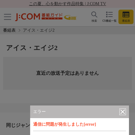
この夏、心を動かす作品特集 | J:COM TV
検索
CS番組一覧
番組表
番組表
アイス・エイジ2
アイス・エイジ2
直近の放送予定はありません
エラー
通信に問題が発生しました[error]
同じジャンルのおすすめ番組