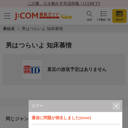
この夏、心を動かす作品特集 | J:COM TV
検索
CS番組一覧
番組表
番組表
男はつらいよ 知床慕情
男はつらいよ 知床慕情
直近の放送予定はありません
エラー
通信に問題が発生しました[error]
同じジャンルのおすすめ番組