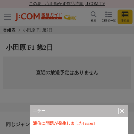
この夏、心を動かす作品特集 | J:COM TV
検索
CS番組一覧
番組表
番組表
小田原 F1 第2日
小田原 F1 第2日
直近の放送予定はありません
エラー
通信に問題が発生しました[error]
同じジャンルのおすすめ番組