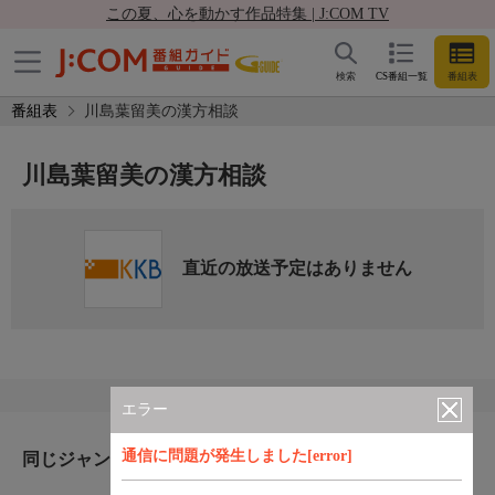
この夏、心を動かす作品特集 | J:COM TV
検索
CS番組一覧
番組表
番組表
川島葉留美の漢方相談
川島葉留美の漢方相談
直近の放送予定はありません
エラー
通信に問題が発生しました[error]
同じジャンルのおすすめ番組