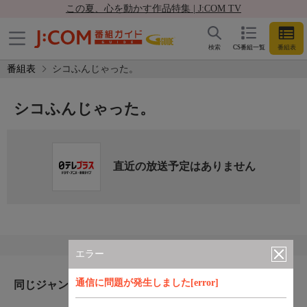
この夏、心を動かす作品特集 | J:COM TV
検索
CS番組一覧
番組表
番組表
シコふんじゃった。
シコふんじゃった。
直近の放送予定はありません
エラー
通信に問題が発生しました[error]
同じジャンルのおすすめ番組