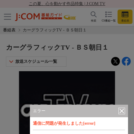
この夏、心を動かす作品特集 | J:COM TV
検索
CS番組一覧
番組表
番組表
カーグラフィックTV - ＢＳ朝日１
カーグラフィックTV - ＢＳ朝日１
放送スケジュール一覧
エラー
通信に問題が発生しました[error]