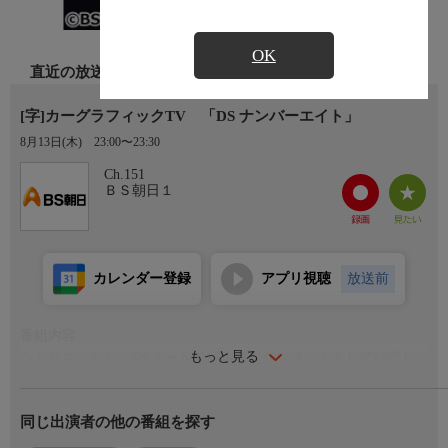
OK
直近の放送
[字]カーグラフィックTV 「DS ナンバーエイト」
8月13日(木)
23:00〜23:30
Ch.151
ＢＳ朝日１
カレンダー登録
アプリ視聴
放送前
番組内容
もっと見る
シトロエンから「DSオートモビルズ」がブランドとして独立し
たのは2014年のこと。シトロエンやプジョーよりはラクシュリー
な位置付けで、アヴァンギャルドであることや「サヴォア・フェ
同じ出演者の他の番組を探す
ール」と呼ぶ「匠の技」をうたう一方で、フォーミュラEに参戦
するなど10年以上にわたってクラフトマンシップと最新テクノロ