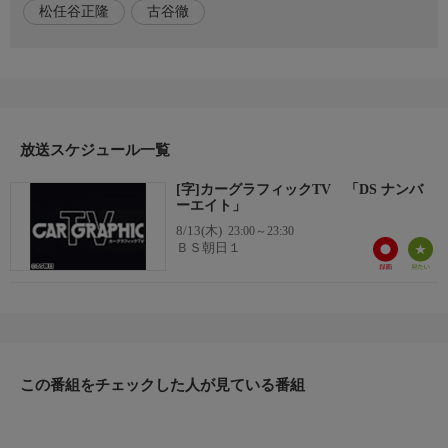
松任谷正隆
古谷徹
ジーのマリアージュを形にしてきた。シトロエン時代のDS5以降
は、フランスの大統領専用車にも選ばれている。
番組内容2
電動化が進む時代の流れの中で、2025年、新たなフラッグシップ
として登場したのが「DSナンバーエイト」である。ちなみに
放送スケジュール一覧
2025年は、あのフラミニオ・ベルトーニによる初代シトロエン
DS登場から70年という記念すべき年であった。電動モデルのみ
[字]カーグラフィックTV 「DS ナンバ
をラインアップするこの新しい「ラクシュリーなSUVクーペ」の
ーエイト」
たたずまいやインテリア、そしてその走りを早速味わってみよ
8/13(木)
23:00～23:30
う。
ＢＳ朝日１
番組内容3
【登場車種】
・DS ナンバーエイト
出演者
この番組をチェックした人が見ている番組
【出演】松任谷正隆、中村昌弘(カーグラフィック副編集長)
【ナレーター】古谷徹