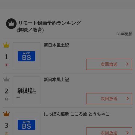
番組概要
記事の内容・写真・デザインともに最高峰のクオリティを誇る本
格的自動車雑誌「CG(カーグラフィック)」の世界を映像で表現。
リモート録画予約ランキング
(趣味／教育)
番組ホームページ
08/06更新
毎週、番組では素敵なプレゼントがあります。
詳しくは番組ホームページへ!
新日本風土記
https://www.bs-asahi.co.jp/cgtv/
1
制作
次回放送
(1)
BS朝日、カーグラフィック
新日本風土記
2
次回放送
(-)
にっぽん縦断 こころ旅 とうちゃこ
3
次回放送
(3)