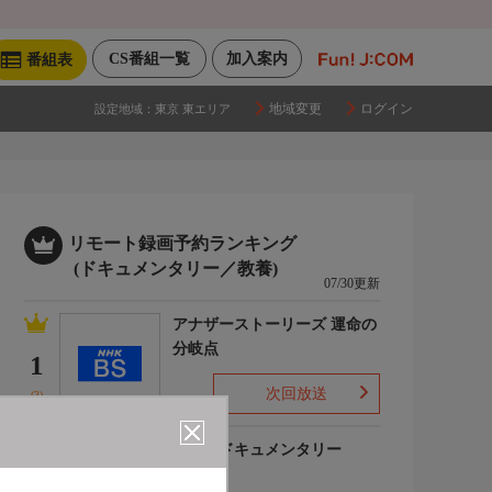
CS番組一覧
加入案内
番組表
地域変更
ログイン
設定地域：
東京 東エリア
リモート録画予約ランキング
(ドキュメンタリー／教養)
07/30更新
アナザーストーリーズ 運命の
分岐点
1
次回放送
(3)
世界のドキュメンタリー
2