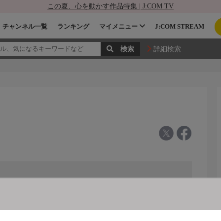
この夏、心を動かす作品特集 | J:COM TV
チャンネル一覧
ランキング
マイメニュー
J:COM STREAM
詳細検索