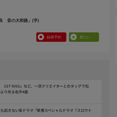
良 音の大和路」[字]
録画予約
見たい
1ST KISS』など、一流クリエイターとのタッグで松
より光る名作4選
にも起きない系ドラマ「新春スペシャルドラマ『スロウト