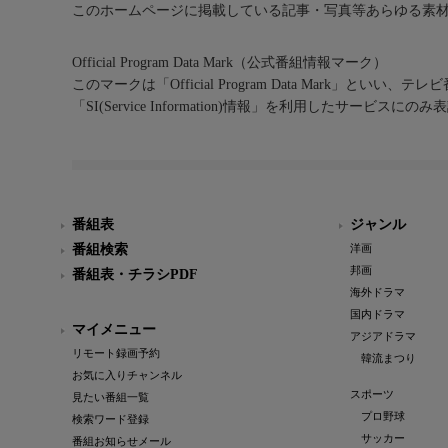
このホームページに掲載している記事・写真等あらゆる素
Official Program Data Mark（公式番組情報マーク）
このマークは「Official Program Data Mark」といい
「SI(Service Information)情報」を利用したサービ
番組表
ジャンル
番組検索
洋画
邦画
番組表・チラシPDF
海外ドラマ
国内ドラマ
マイメニュー
アジアドラマ
リモート録画予約
韓流まつり
お気に入りチャンネル
スポーツ
見たい番組一覧
プロ野球
検索ワード登録
サッカー
番組お知らせメール