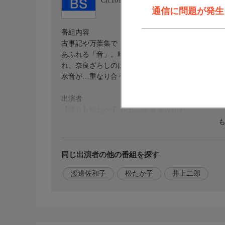
Ch.101
ＮＨＫ ＢＳ
通信に問題が発生しま
番組内容
古事記や万葉集で「まほろば」=“素晴らしい理想郷
あふれる「音」。時を告げる寺の鐘は、そこに暮ら
れ、奈良ざらしのはた織りの音が心地よく響く。新
水音が…重なり合う豊かな音のシンフォニーを味わ
出演者
【語り】松たか子,井上二郎,渡邊佐和子
同じ出演者の他の番組を探す
渡邊佐和子
松たか子
井上二郎