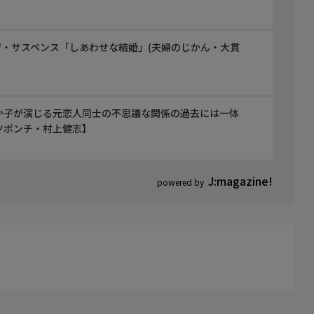
・サスペンス「しあわせな結婚」(夫婦のじかん・大貫
か子が演じる元恋人同士の不思議な関係の過去には一体
ツポンチ・村上健志】
J:magazine!
powered by