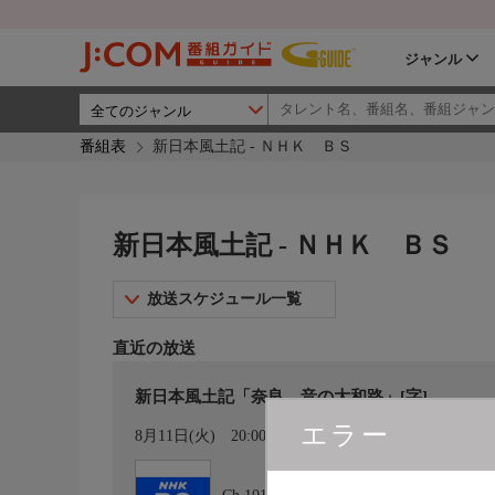
ジャンル
番組表
新日本風土記 - ＮＨＫ ＢＳ
新日本風土記 - ＮＨＫ ＢＳ
放送スケジュール一覧
直近の放送
新日本風土記「奈良 音の大和路」[字]
エラー
カレンダー登録
8月11日(火)
20:00〜21:00