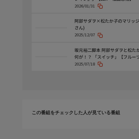
2026/01/31
阿部サダヲ×松たか子のマリッジ
さん)
2025/12/07
坂元裕二脚本 阿部サダヲと松た
何が！？ 「スイッチ」【フルー
2025/07/18
この番組をチェックした人が見ている番組