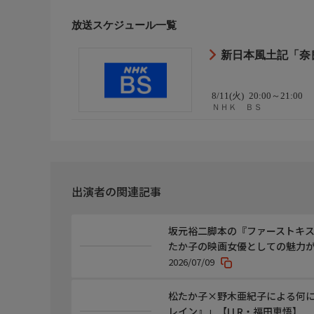
放送スケジュール一覧
新日本風土記「奈
8/11(火)
20:00～21:00
ＮＨＫ ＢＳ
出演者の関連記事
坂元裕二脚本の『ファーストキス 
たか子の映画女優としての魅力が
2026/07/09
松たか子×野木亜紀子による何
レイン』」【LLR・福田恵悟】