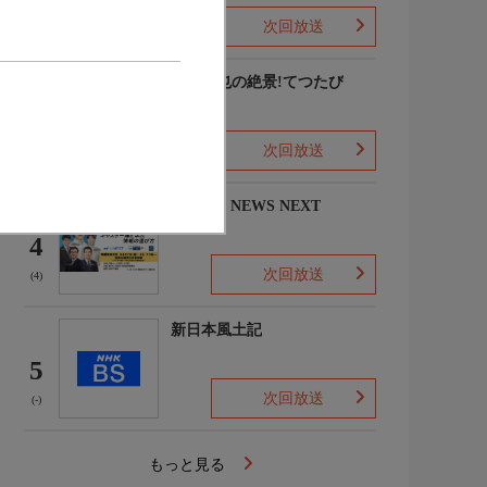
次回放送
(8)
中井精也の絶景!てつたび
3
次回放送
(-)
NIKKEI NEWS NEXT
4
次回放送
(4)
新日本風土記
5
次回放送
(-)
もっと見る