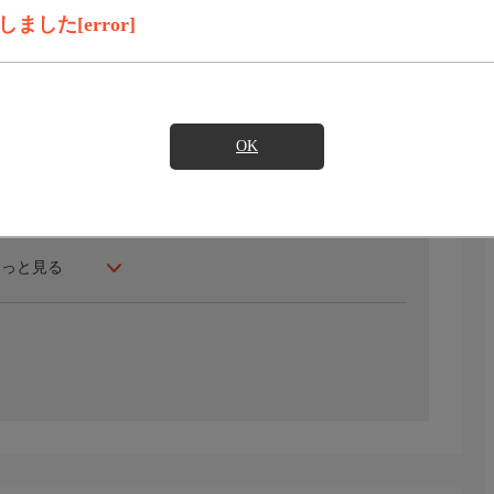
録画予約
見たい
した[error]
”と愛されてきた古都、奈良。その大きな魅力が、町に里に
す人々の生活のリズムとなり、牡鹿の求愛の声に心動かさ
緑鮮やかな季節には、耳をすませてみると金魚の産卵期の
OK
いつくす奈良・大和路の旅。
もっと見る