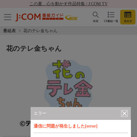
この夏、心を動かす作品特集 | J:COM TV
検索
CS番組一覧
番組表
番組表
花のテレ金ちゃん
花のテレ金ちゃん
エラー
通信に問題が発生しました[error]