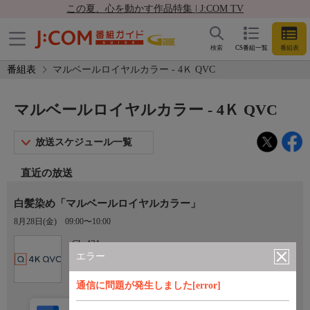
この夏、心を動かす作品特集 | J:COM TV
検索
CS番組一覧
番組表
番組表
マルベールロイヤルカラー - 4Ｋ QVC
マルベールロイヤルカラー - 4Ｋ QVC
放送スケジュール一覧
直近の放送
白髪染め「マルベールロイヤルカラー」
8月28日(金)
09:00〜10:00
Ch.431
4Ｋ QVC
エラー
通信に問題が発生しました[error]