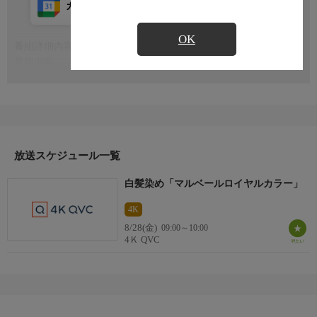
カレンダー登録
アプリ視聴
放送前
OK
番組詳細内容
もっと見る
番組内容
※番組の内容や放送日時は、変更となる場合がございます。
放送スケジュール一覧
白髪染め「マルベールロイヤルカラー」
4K
8/28(金)
09:00～10:00
4Ｋ QVC