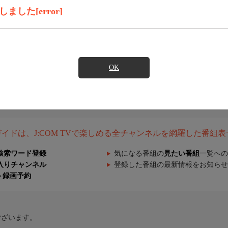
した[error]
OK
組ガイドは、J:COM TVで楽しめる全チャンネルを網羅した番組
検索ワード登録
気になる番組の
見たい番組
一覧への
入りチャンネル
登録した番組の最新情報をお知らせ
ト録画予約
ございます。