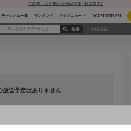
この夏、心を動かす作品特集 | J:COM TV
チャンネル一覧
ランキング
マイメニュー
J:COM STREAM
詳細検索
の放送予定はありません