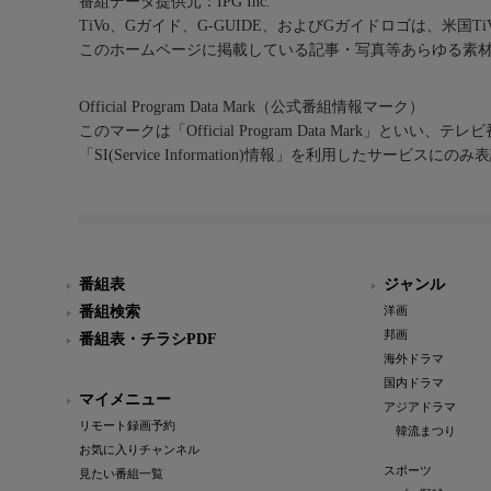
番組データ提供元：IPG Inc.
TiVo、Gガイド、G-GUIDE、およびGガイドロゴは、米国T
このホームページに掲載している記事・写真等あらゆる素
Official Program Data Mark（公式番組情報マーク）
このマークは「Official Program Data Mark」といい
「SI(Service Information)情報」を利用したサービ
番組表
ジャンル
番組検索
洋画
邦画
番組表・チラシPDF
海外ドラマ
国内ドラマ
マイメニュー
アジアドラマ
リモート録画予約
韓流まつり
お気に入りチャンネル
スポーツ
見たい番組一覧