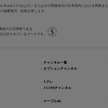
iVo Brands LLCおよび／またはその関連会社の日本国内における商標
材の無断複写・転載を禁じます。
、テレビ番組の公式情報である
スにのみ表記が許されているマークです。
チャンネル一覧
オプションチャンネル
J:テレ
J:COMチャンネル
ケーブル4K