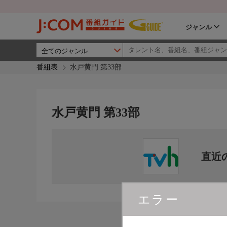
ジャンル
番組表
水戸黄門 第33部
水戸黄門 第33部
直近
エラー