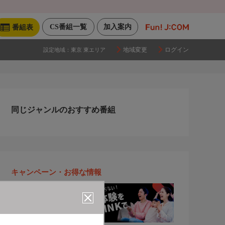
CS番組一覧
加入案内
番組表
地域変更
ログイン
設定地域：
東京 東エリア
同じジャンルのおすすめ番組
キャンペーン・お得な情報