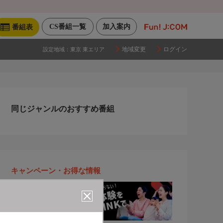
CS番組一覧
加入案内
番組表
地域変更
ログイン
設定地域：
東京 東エリア
同じジャンルのおすすめ番組
キャンペーン・お得な情報