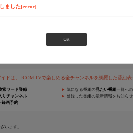
した[error]
OK
組ガイドは、J:COM TVで楽しめる全チャンネルを網羅した番組
検索ワード登録
気になる番組の
見たい番組
一覧への
入りチャンネル
登録した番組の最新情報をお知らせ
ト録画予約
ございます。