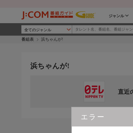
ジャンル
番組表
浜ちゃんが!
浜ちゃんが!
直近
エラー