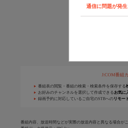
通信に問題が発生しま
J:COM番
番組表の閲覧・番組の検索・検索条件を保存する
お好みのチャンネルを選択して作成できる
お気に
録画予約に対応しているご自宅のSTBへの
リモー
番組内容、放送時間などが実際の放送内容と異なる場合が