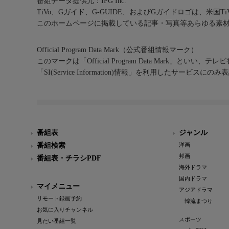
番組データ提供元：IPG Inc.
TiVo、Gガイド、G-GUIDE、およびGガイドロゴは、米国T
このホームページに掲載している記事・写真等あらゆる素
Official Program Data Mark（公式番組情報マーク）
このマークは「Official Program Data Mark」といい
「SI(Service Information)情報」を利用したサービ
番組表
ジャンル
番組検索
洋画
邦画
番組表・チラシPDF
海外ドラマ
国内ドラマ
マイメニュー
アジアドラマ
リモート録画予約
韓流まつり
お気に入りチャンネル
スポーツ
見たい番組一覧