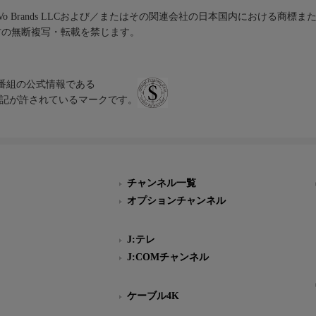
iVo Brands LLCおよび／またはその関連会社の日本国内における商標
材の無断複写・転載を禁じます。
、テレビ番組の公式情報である
スにのみ表記が許されているマークです。
チャンネル一覧
オプションチャンネル
J:テレ
J:COMチャンネル
ケーブル4K