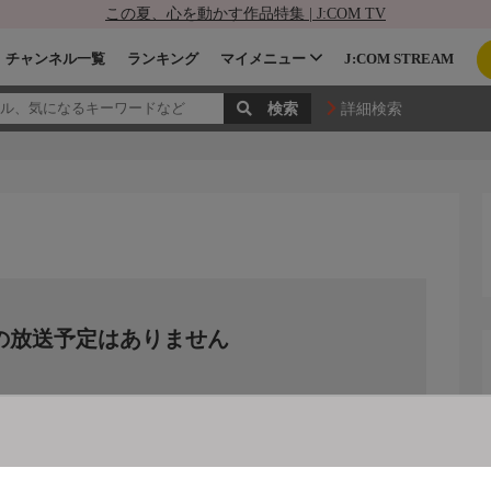
この夏、心を動かす作品特集 | J:COM TV
チャンネル一覧
ランキング
マイメニュー
J:COM STREAM
詳細検索
の放送予定はありません