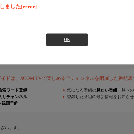
した[error]
OK
組ガイドは、J:COM TVで楽しめる全チャンネルを網羅した番組
検索ワード登録
気になる番組の
見たい番組
一覧への
入りチャンネル
登録した番組の最新情報をお知らせ
ト録画予約
ございます。