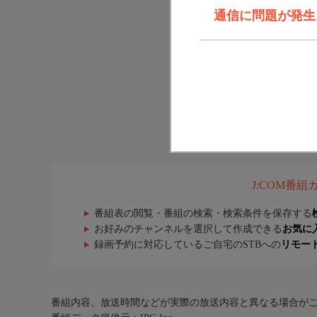
通信に問題が発生しま
J:COM番
番組表の閲覧・番組の検索・検索条件を保存する
お好みのチャンネルを選択して作成できる
お気に
録画予約に対応しているご自宅のSTBへの
リモー
番組内容、放送時間などが実際の放送内容と異なる場合が