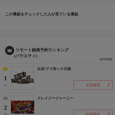
この番組をチェックした人が見ている番組
リモート録画予約ランキング
(バラエティ)
08/06更新
出没!アド街ック天国
1
次回放送
(2)
クレイジージャーニー
2
次回放送
(7)