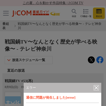
この夏、心を動かす作品特集 | J:COM TV
検索
CS番組一覧
番組表
番組
戦国鍋TV〜なんとなく歴史が学べる映像〜 - テレビ神奈
表
川
戦国鍋TV〜なんとなく歴史が学べる映
像〜 - テレビ神奈川
放送スケジュール一覧
直近の放送
戦国鍋TV #53[再]
8月9日(日)
19:00〜19:30
エラー
Ch.3
通信に問題が発生しました[error]
テレビ神奈川