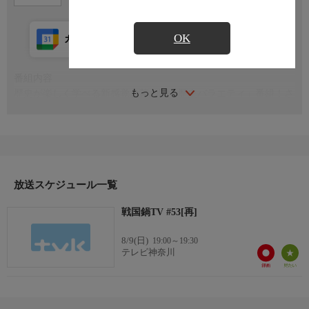
OK
カレンダー登録
アプリ視聴
放送前
番組内容
もっと見る
歴史が楽しく学べる新感覚お茶の間「歴史バラエティ」番組！さ
まざまなコントをオムニバス形式で送る。
放送スケジュール一覧
戦国鍋TV #53[再]
8/9(日)
19:00～19:30
テレビ神奈川