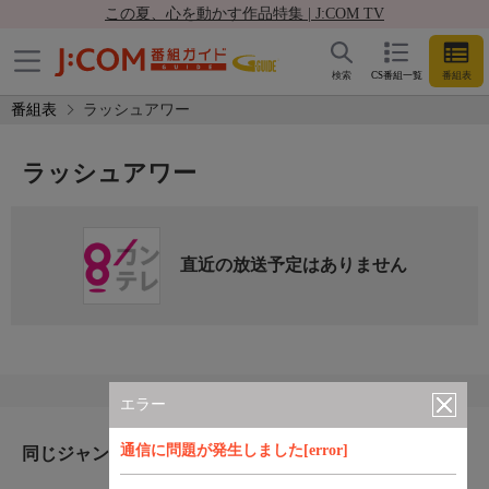
この夏、心を動かす作品特集 | J:COM TV
検索
CS番組一覧
番組表
番組表
ラッシュアワー
ラッシュアワー
直近の放送予定はありません
エラー
通信に問題が発生しました[error]
同じジャンルのおすすめ番組