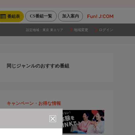
CS番組一覧
加入案内
番組表
地域変更
ログイン
設定地域：
東京 東エリア
同じジャンルのおすすめ番組
キャンペーン・お得な情報