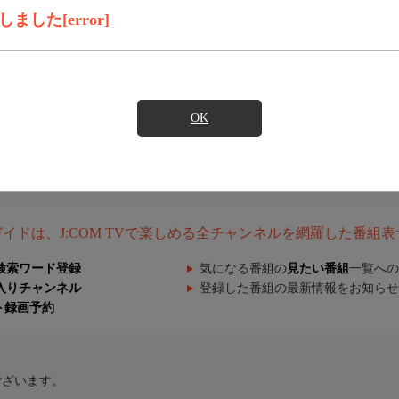
した[error]
OK
組ガイドは、J:COM TVで楽しめる全チャンネルを網羅した番組
検索ワード登録
気になる番組の
見たい番組
一覧への
入りチャンネル
登録した番組の最新情報をお知らせ
ト録画予約
ございます。