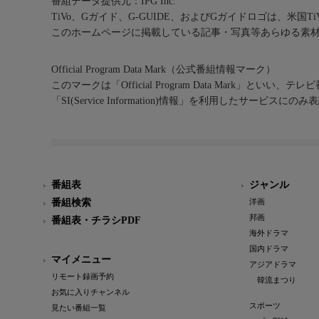
番組データ提供元：IPG Inc.
TiVo、Gガイド、G-GUIDE、およびGガイドロゴは、米国T
このホームページに掲載している記事・写真等あらゆる素
Official Program Data Mark（公式番組情報マーク）
このマークは「Official Program Data Mark」といい
「SI(Service Information)情報」を利用したサービ
番組表
ジャンル
番組検索
洋画
邦画
番組表・チラシPDF
海外ドラマ
国内ドラマ
マイメニュー
アジアドラマ
リモート録画予約
韓流まつり
お気に入りチャンネル
スポーツ
見たい番組一覧