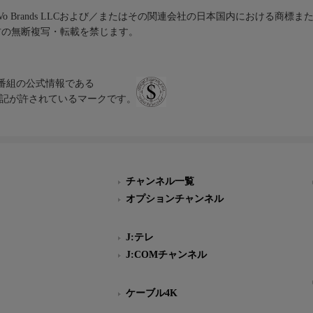
iVo Brands LLCおよび／またはその関連会社の日本国内における商標
材の無断複写・転載を禁じます。
、テレビ番組の公式情報である
スにのみ表記が許されているマークです。
チャンネル一覧
オプションチャンネル
J:テレ
J:COMチャンネル
ケーブル4K