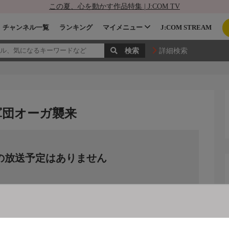
この夏、心を動かす作品特集 | J:COM TV
チャンネル一覧
ランキング
マイメニュー
J:COM STREAM
詳細検索
軍団オーガ襲来
の放送予定はありません