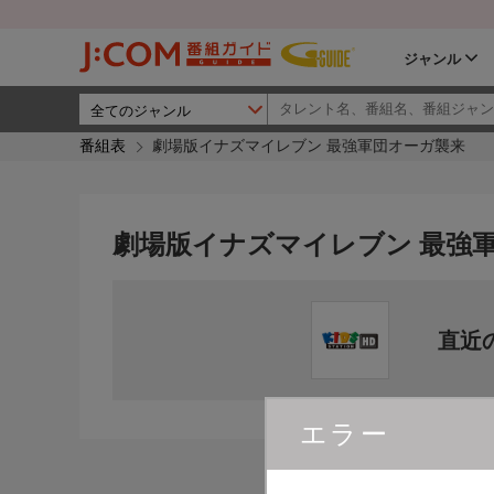
ジャンル
番組表
劇場版イナズマイレブン 最強軍団オーガ襲来
劇場版イナズマイレブン 最強
直近
エラー