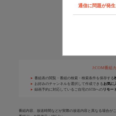
通信に問題が発生しま
J:COM番
番組表の閲覧・番組の検索・検索条件を保存する
お好みのチャンネルを選択して作成できる
お気に
録画予約に対応しているご自宅のSTBへの
リモー
番組内容、放送時間などが実際の放送内容と異なる場合が