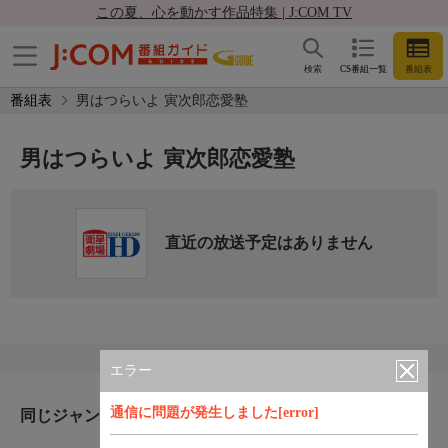
この夏、心を動かす作品特集 | J:COM TV
検索
CS番組一覧
番組表
番組表
男はつらいよ 寅次郎恋愛塾
男はつらいよ 寅次郎恋愛塾
直近の放送予定はありません
エラー
通信に問題が発生しました[error]
同じジャンルのおすすめ番組