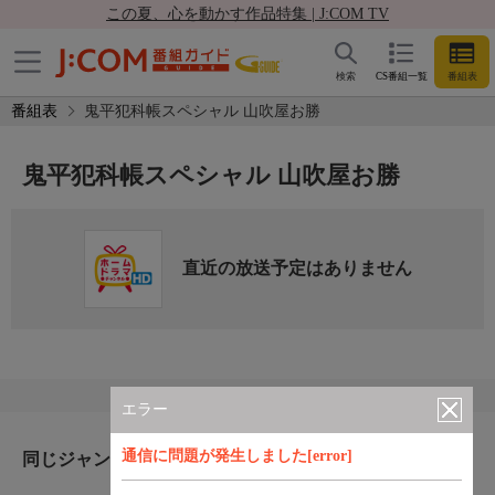
この夏、心を動かす作品特集 | J:COM TV
検索
CS番組一覧
番組表
番組表
鬼平犯科帳スペシャル 山吹屋お勝
鬼平犯科帳スペシャル 山吹屋お勝
直近の放送予定はありません
エラー
通信に問題が発生しました[error]
同じジャンルのおすすめ番組