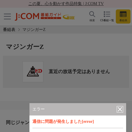
この夏、心を動かす作品特集 | J:COM TV
検索
CS番組一覧
番組表
番組表
マジンガーZ
マジンガーZ
直近の放送予定はありません
エラー
通信に問題が発生しました[error]
同じジャンルのおすすめ番組