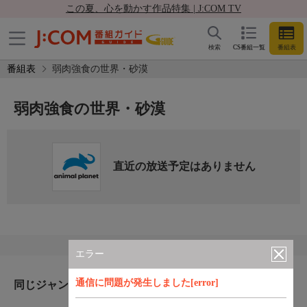
この夏、心を動かす作品特集 | J:COM TV
検索
CS番組一覧
番組表
番組表
弱肉強食の世界・砂漠
弱肉強食の世界・砂漠
直近の放送予定はありません
エラー
通信に問題が発生しました[error]
同じジャンルのおすすめ番組