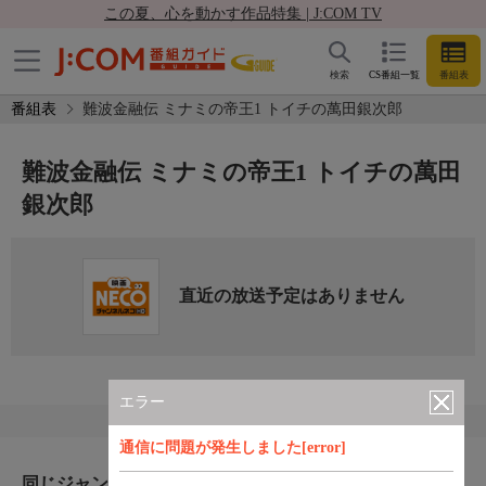
この夏、心を動かす作品特集 | J:COM TV
検索
CS番組一覧
番組表
番組表
難波金融伝 ミナミの帝王1 トイチの萬田銀次郎
難波金融伝 ミナミの帝王1 トイチの萬田
銀次郎
直近の放送予定はありません
エラー
通信に問題が発生しました[error]
同じジャンルのおすすめ番組