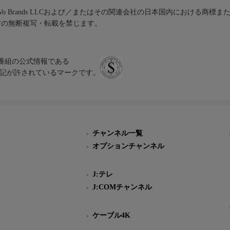
iVo Brands LLCおよび／またはその関連会社の日本国内における商標
材の無断複写・転載を禁じます。
、テレビ番組の公式情報である
スにのみ表記が許されているマークです。
チャンネル一覧
オプションチャンネル
J:テレ
J:COMチャンネル
ケーブル4K