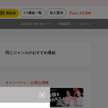
CS番組一覧
加入案内
番組表
地域変更
ログイン
設定地域：
東京 東エリア
同じジャンルのおすすめ番組
キャンペーン・お得な情報