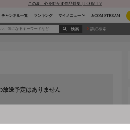
この夏、心を動かす作品特集 | J:COM TV
チャンネル一覧
ランキング
マイメニュー
J:COM STREAM
詳細検索
の放送予定はありません