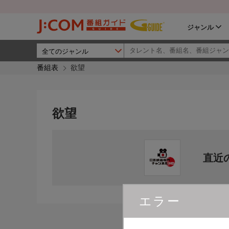
ジャンル
番組表
欲望
欲望
直近
エラー