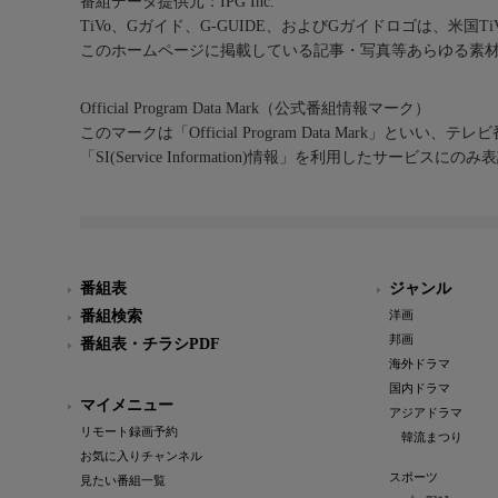
番組データ提供元：IPG Inc.
TiVo、Gガイド、G-GUIDE、およびGガイドロゴは、米国T
このホームページに掲載している記事・写真等あらゆる素
Official Program Data Mark（公式番組情報マーク）
このマークは「Official Program Data Mark」といい
「SI(Service Information)情報」を利用したサービ
番組表
ジャンル
番組検索
洋画
邦画
番組表・チラシPDF
海外ドラマ
国内ドラマ
マイメニュー
アジアドラマ
リモート録画予約
韓流まつり
お気に入りチャンネル
スポーツ
見たい番組一覧