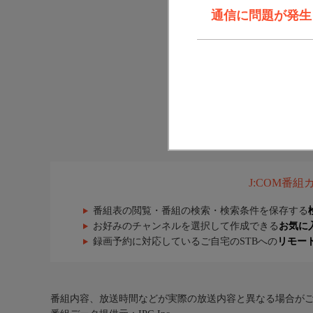
通信に問題が発生しま
J:COM番
番組表の閲覧・番組の検索・検索条件を保存する
お好みのチャンネルを選択して作成できる
お気に
録画予約に対応しているご自宅のSTBへの
リモー
番組内容、放送時間などが実際の放送内容と異なる場合が