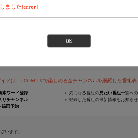
した[error]
OK
組ガイドは、J:COM TVで楽しめる全チャンネルを網羅した番組
検索ワード登録
気になる番組の
見たい番組
一覧への
入りチャンネル
登録した番組の最新情報をお知らせ
ト録画予約
ございます。